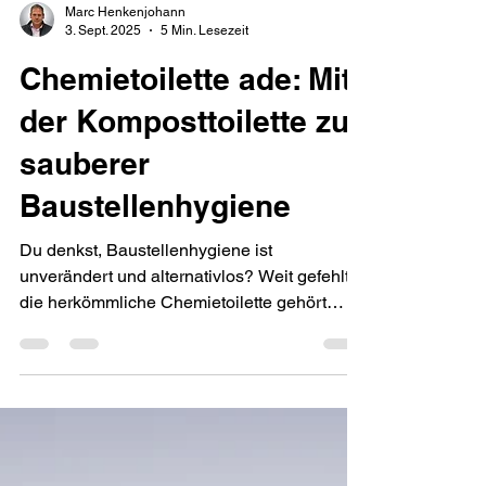
Marc Henkenjohann
3. Sept. 2025
5 Min. Lesezeit
Chemietoilette ade: Mit
der Komposttoilette zu
sauberer
Baustellenhygiene
Du denkst, Baustellenhygiene ist
unverändert und alternativlos? Weit gefehlt –
die herkömmliche Chemietoilette gehört
längst ins letzte Jahrhundert. Entdecke, wie
die Komposttoilette nicht nur deine Baustelle
sauberer macht, sondern auch Gesundheit