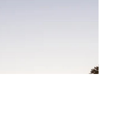
und Umwelt revolutioniert. Warum du jetzt
umsteigen solltest, erfährst du hier. 1.
Einleitung: Warum die Chemietoilette auf der
Baustelle nicht mehr zeitgemäß ist Die
Chemietoilette hat auf Baustellen
ausgedient, denn sie belastet