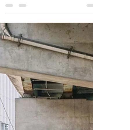
belassen. Sie bedeutet, bestehende
Lösungen kontinuierlich weiterzudenken,
neue Materialien zu prüfen und die
Anforderungen des Marktes frühzeitig
aufzugreifen. Genau deshalb arbeiten wir
derzeit an der nächsten Entwicklungsstufe
unserer Modellreihen SITE POD X und
URBAN POD´s S, M und L. SITE POD X -
Unsere mobile Sanitärlösung für Baustellen
und temporäre Einsätze. Entwicklung mit
Foku